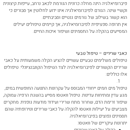
פיברומיאלגיה הינה מחלה כרונית הגורמת לכאב נרחב, עייפות קיצונית
וקשיי שינה. הגורם לפיברומיאלגיה אינו ידוע לחלוטין אך סבורים כי
הוא קשור בשילוב של גורמים גנטיים וסביבתיים.
אין תרופה ספציפית לפיברומיאלגיה, אך קיימים טיפולים יעילים
המסייעים בהקלה על התסמינים ושיפור איכות החיים.
כאבי שרירים – טיפול טבעי
כאבי שרירים – טיפול טבעי
טיפולים משלימים טבעיים עשויים להציע הקלה משמעותית על כאבי
שרירים הקשורים לפיברומיאלגיה לצד הטיפול הקונבנציונלי. טיפולים
אלו כוללים:
ווואטסו:
טיפול מים חמים ייחודי המבוסס על עקרונות התנועה החופשית במים,
מגע עדין ומתיחות עדינות. טיפול וואטסו מסייע בהשגת הרפיה עמוקה,
שיפור זרימת הדם, שחרור מתח שרירי ועידוד מודעות גופנית. מחקרים
מצביעים על יעילות וואטסו להקלה על כאבי שרירים ונוירופתיה שהם
תסמינים נפוצים בפיברומיאלגיה.
יתרונות עיקריים של וואטסו: