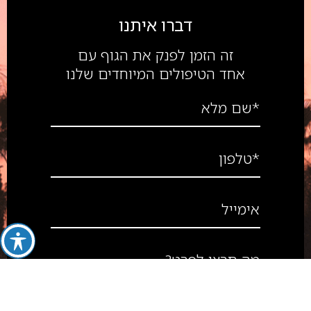
דברו איתנו
זה הזמן לפנק את הגוף עם
אחד הטיפולים המיוחדים שלנו
*שם מלא
*טלפון
אימייל
מה תרצו לפרט?
סה״כ לתשלום
₪
0
מאשר/ת את
התנאים והפרטיות
מעבר לתשלום
לעגלה