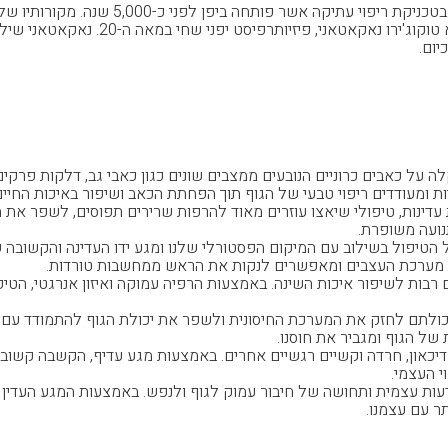
פירוש המילה שיאצו הוא "לחץ אצבעות" ביפנית,
סינית מסורתית. האיש שנחשב לאבי השיאצו ה
יום.
ה על כאבים כרוניים הנובעים ממצבים שונים כגון כאבי גב, דלקות פרקים,
מעודדים ריפוי טבעי של הגוף תוך הפחתת הכאב ושיפור באיכות החיים
עדינות, טיפולי שיאצו עוזרים מאוד להרפות שרירים תפוסים, לשפר את 
נועה משופרת.
טיפול בשילוב עם המיקום הפסטורלי שלנו ומגע ידו העדינה והקשובה
ת מערכת העצבים ומאפשרים לנקות את הראש ממחשבות טורדות.
ם רבות לשיפור איכות השינה. באמצעות הרפיה עמוקה ואיזון אנרגטי, הטי
יכולתם לחזק את המערכת החיסונית ולשפר את יכולת הגוף להתמודד עם 
של הגוף ומגביר את חוסנו.
יכאון, חרדה וקשיים רגשיים אחרים. באמצעות מגע עדיף, הקשבה קשובה
 העצמי.
עות עצמית ותחושה של חיבור עמוק לגוף ולנפש. באמצעות המגע העדין 
ר עם עצמנו.