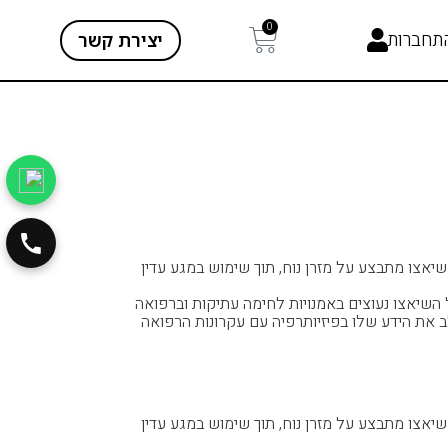
0
תחברות
יצירת קשר
 שיאצו מתבצע על מזרן נוח, תוך שימוש במגע עדין
 ומדובר בטכניקת ריפוי עתיקה אשר פותחה ביפן לפני כ-5,000 שנה. מקורותיו של השיאצו נעוצים באמנויות לחימה עתיקות וברפואה
מודרני הוא טוקוג'ירו נאקאטאני, פיזיותרפיסט יפני שחי במאה ה-20. נאקאטאני שילב את הידע שלו בפיזיותרפיה עם עקרונות הרפואה
 שיאצו מתבצע על מזרן נוח, תוך שימוש במגע עדין