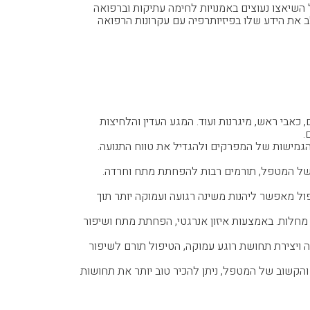
 ומדובר בטכניקת ריפוי עתיקה אשר פותחה ביפן לפני כ-5,000 שנה. מקורותיו של השיאצו נעוצים באמנויות לחימה עתיקות וברפואה
מודרני הוא טוקוג'ירו נאקאטאני, פיזיותרפיסט יפני שחי במאה ה-20. נאקאטאני שילב את הידע שלו בפיזיותרפיה עם עקרונות הרפואה
 כאבי ראש, מיגרנות ועוד. המגע העדין והלחיצות
.
הגמישות של המפרקים ולהגדיל את טווח התנועה.
 של המטפל, תורמים רבות להפחתת מתח וחרדה.
פול מאפשר ליהנות משינה רגועה ועמוקה יותר תוך
מחלות. באמצעות איזון אנרגטי, הפחתת מתח ושיפור
 ויצירת תחושת רוגע עמוקה, הטיפול תורם לשיפור
והקשוב של המטפל, ניתן להכיר טוב יותר את תחושות