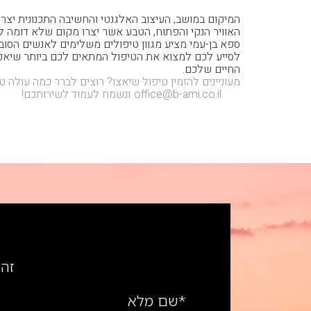
המיקום במושב, העיצוב האלגנטי והחשיבה התכנונית יצרו
האוויר הנקי והפתוח, הטבע אשר יצרו מקום שלא דומה 
ספא בן-עמי מציע מגוון טיפולים משלימים לאנשים הסו
לסייע לכם למצוא את הטיפול המתאים לכם ביותר שיאפ
החיים שלכם.
מעוניינים להזמין טיפול שיאצו? רוצים לברר כמה עולה ט
073-
office@b-ami.co.il
ונשמח לעמוד לשירותכם!
זה 
*שם מלא