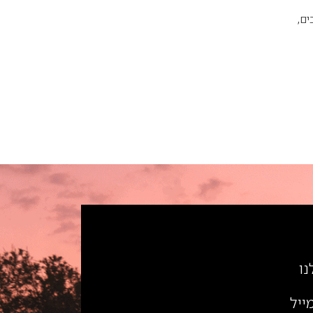
ים,
נו
ייל