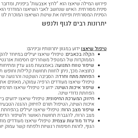
הסינית המסורתית ופיתח את שיטת השיאצו המוכרת לנו כ
יתרונות רבים לגוף ולנפש
יתרונות רבים לגוף ולנפש
טיפול
שיאצו
ידוע במגוון יתרונותיו וביניהם:
הקלה בכאבים:
טיפולי שיאצו יעילים במיוחד להקל
הממוקדות של המטפל משחררים חסימות אנרגטיות ו
שיפור טווח התנועה:
באמצעות מגע עדין ומתיחות 
כתוצאה מכך, ניתן לחוות תחושת קלילות וחופש ת
הפחתת מתח וחרדה:
הסביבה השקטה והרגועה של ה
טיפולי שיאצו מעודדים הרפיה עמוקה, מאזנים א
שיפור איכות השינה:
ידוע כי טיפולי שיאצו תורמי
הפחתת נדודי שינה.
חיזוק המערכת החיסונית:
טיפולי שיאצו ידועים ב
איכות השינה, הטיפול תורם לחיזוק ההגנה הטבעית 
שיפור מצב הרוח:
טיפולי שיאצו יעילים בהפחתת ד
מצב הרוח, להגברת תחושת האושר ולשיפור הדימוי
עידוד מודעות עצמית:
טיפולי שיאצו מעודדים מוד
הגוף, לזהות חסימות רגשיות ולפתח קשר עמוק יות