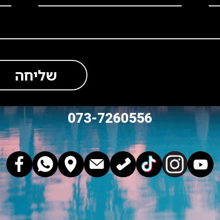
שליחה
073-7260556