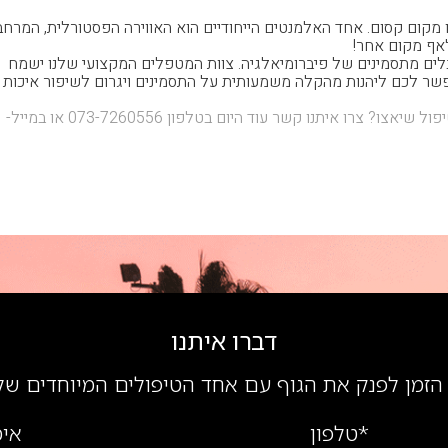
 מקום קסום. אחד האלמנטים הייחודיים הוא האווירה הפסטורלית, המרחב
לאף מקום אחר!
בלים מתסמינים של פיברומיאלגיה. צוות המטפלים המקצועי שלנו ישמח
שר לכם ליהנות מהקלה משמעותית על התסמינים ויגרום לשיפור איכות
יפול שיאצו? צרו
איתנו
קשר עוד היום בטלפון 073-7260556 או במייל-
דברו איתנו
הזמן לפנק את הגוף עם אחד הטיפולים המיוחדים של
*טלפון
אימ