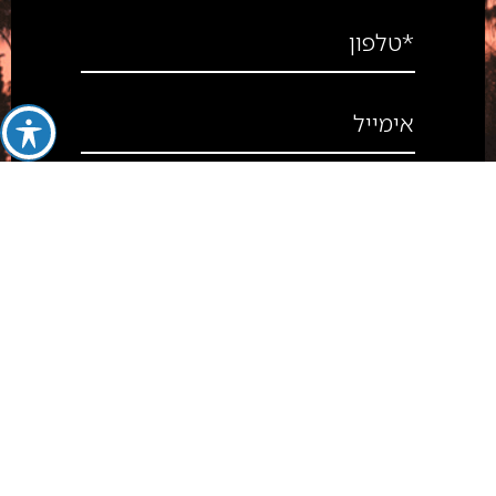
*טלפון
אימייל
סה״כ לתשלום
₪
0
מה תרצו לפרט?
מעבר לתשלום
לעגלה
מאשר/ת את
התנאים והפרטיות
שליחה
073-7260556