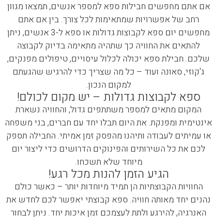
אם אתם מחפשים חבילות ספא למספר אנשים, תמצאו מגוון
רחב של אפשרויות שמתאימות לכל צורך. בין אם אתם
מחפשים יום ספא לקבוצות גדולות או ספא ל-3 אנשים, ניתן
להתאים את החוויה כך שתהיה מתאימה בדיוק לקבוצה
שלכם. חבילת ספא יכולה לכלול עיסויים, טיפולים מפנקים,
ג'קוזי, סאונה ועוד – כל מה שצריך כדי להרגיש שהגעתם
למקום הנכון.
ספא לקבוצות גדולות – יש מקום לכולם!
המקום מתאים למספר משתתפים גדול, והחוויה נשארת
אינטימית ומפנקת. את היום תבלו יחד עם חברים, בני משפחה
או עמיתים לעבודה ותיהנו מהפסק זמן אמיתי. החבילה תספק
לכם את כל השירותים והפינוקים הדרושים כדי ליצור יום
מיוחד שלא תשכחו.
הגיע הזמן להנות מכל רגע!
החוויות הקבוצתיות הן תמיד מיוחדות יותר – כאשר כולם
נהנים יחד מאותה חוויה. ספא קבוצתי יאפשר לכם לחדש את
האנרגיה, להירגע ולתת לעצמכם זמן איכות יחד. ניתן לבחור