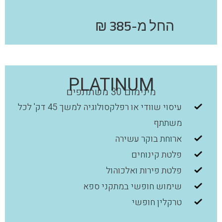
החל מ-385 ₪
PLATINUM
מינימום 30 משתתפים
עיסוי שוודי או רפלקסולוגיה למשך 45 דק' לכל
משתתף
ארוחת בוקר עשירה
פלטת קינוחים
פלטת פירות ואלכוהול
שימוש חופשי במתקני ספא
טרקלין חופשי