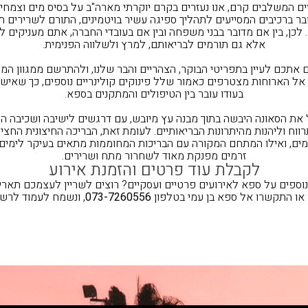
ם המשלבים קרם, אנו נעזרים בקרם יוקרתי מארה"ב על בסיס מים וצמחי 
בר ברכיבים המסייעים לתהליך ספיגה עשיר בויטמינים, התורם לשרירים תפ
כן, בין אם מדובר בבני משפחה ובין אם בעובדי החברה, אתם מעניקים לה
אלא גם תורמים לבריאותם,
למרץ ולשלווה הפנימית.
ים אתכם לעיין בתפריטי הבוקר, הצהריים והבר שלנו, ולהתרשם ממגוון ה
 אל הארוחות מצטרפים כאמור שלל פינוקים קולינריים נוספים, כך שאיש
בעודו עובר בין הטיפולים והמתקנים בספא.
ת הסאונה היבשה בתוך מבנה עץ מיובש, עם דרגשים לישיבה ושכיבה הע
וח וליהנות מהיתרונות הבריאותיים. לעומת זאת, הבריכה החיצונית החצי
ים, ואילו המתחם המקורה עם הבריכות המחוממות מתאים בעיקר לימים 
זרמים מפנקת מאוד לשחרור מתח ושרירים.
לקבלת עוד פרטים והזמנת אירוע
נוספים על ספא לאירועים פרטיים ועסקיים? רוצים לשריין לעצמכם תאריך 
או התקשרו אל ספא בן עמי בטלפון
073-7260556
, ונשמח לעמוד לרשו