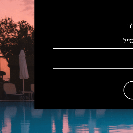
נו
ייל