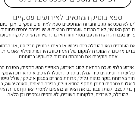
ספא בוטיק המתאים לאירועים עסקיים
ינו לא מעט ארגונים וחברות המחפשים ספא לאירועים עסקיים. אכן, כיו
בהון האנושי, לאור ההבנה שעובדים מרוצים שיש ביניהם יחסים פתוחים,
ריון בעבודה, ההזדהות עם מסרי וחזון הארגון, השירות הניתן ללקוחות, ועוד
ת העובדים ו/או ההנהלה ביום גיבוש או באירוע בוטיק מכל סוג, אנו הכתובת
בדים מהשגרה המוכרת למקום של התחדשות, הירגעות ומילוי האנרגיות, 
אתם מוקירים את תרומתם ומוכנים להשקיע ברווחתם.
 אירוע בלתי נשכח בהתאם לסוג האירוע, מאפייני המשתתפים, מסגרת ה
על שלווה ופינוקים כיד המלך. בתוך כך, תוכלו להרכיב את האירוע העסקי
 בארוחת בוקר בנינוח גלילי, ארוחת צהריים בסגנון איטלקי, שלל טיפו
ל אלו מצטרפים כמובן מתקני הספא שלנו, בריכה חיצונית, סאונה יבשה, ב
אן כדי לעצב ולמתג עבורכם את האירוע בהתאם למסרי הארגון ומטרת האירו
להנהלה, לעובדים, ללקוחות חשובים, לשותפים עסקיים וכן הלאה.