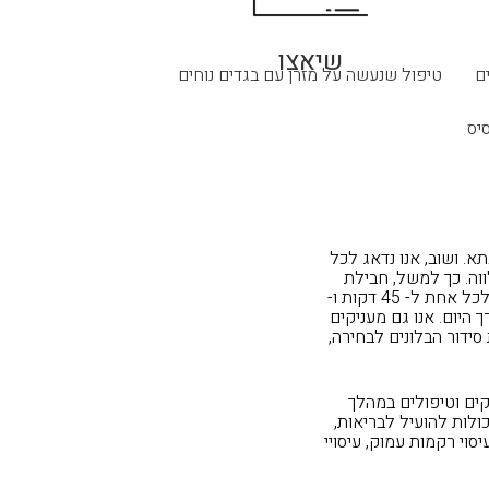
שיאצו
ם
טיפול שנעשה על מזרן עם בגדים נוחים
יס
א. ושוב, אנו נדאג לכל
וה. כך למשל, חבילת
מסיבת הרווקות שלנו כוללת ארוחה בוקר עשיר בסגנון איטלקי או בניחוח גלילי, עיסוי שוודי מפנק לכל אחת ל- 45 דקות ו-
ך היום. אנו גם מעניקים
ידור הבלונים לבחירה,
קים וטיפולים במהלך
לות להועיל לבריאות,
יסוי רקמות עמוק, עיסויי