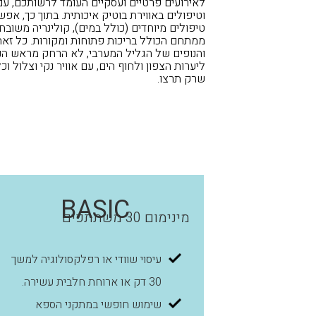
לאירועים פרטיים ועסקיים העומד לרשותכם, ע
וטיפולים באווירת בוטיק איכותית. בתוך כך, אפ
טיפולים מיוחדים (כולל במים), קולינריה משובח
ממתחם הכולל בריכות פתוחות ומקורות. כל זאת,
והנופים של הגליל המערבי, לא הרחק מראש ה
ליערות הצפון ולחוף הים, עם אוויר נקי וצלול וכ
שרק תרצו.
BASIC
מינימום 30 משתתפים
עיסוי שוודי או רפלקסולוגיה למשך
30 דק או ארוחת חלבית עשירה.
שימוש חופשי במתקני הספא