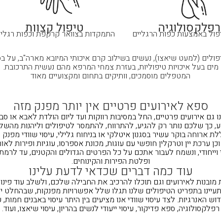
רפלקסולוגיה
טיפול קצוות
פול באמצעות כפות הרגליים
התמקדות בצוואר קרקפת וכפות רגליי
פולים (למעט שיאצו), נעשים בשילוב קרם איכותי המיובא מארה"ב, על בס
מים בעל איכויות טיפוליות, בעזרת צמחי המרפא מהם נעשית התרכובת.
המטפלים מוסמכים, וותיקים בתחום ומקצועיים מאוד
ספא לאירועים פרטיים אין יותר מפנק מזה
ו גם אירועים פרטיים, החל במסיבות רווקות ועד ליום הולדת לאבא או סבת
ע, כך שלכם נותר רק להגיע, להתרווח, להתמסר לטיפולים וליהנות מהשלו
 וכן ערכת יין וטרקלין חופשי עם עוגות, מכונת אספרסו, עוגיות ופירות לאור
ייחודי, ונשמח לעבור אתכם על כל
הפרטים הגדולים והקטנים,
עד לרמת ס
ופלטת הפירות והקינוחים.
עוד כמה דברים שכדאי לדעת עלינו
ת מובנות לאירועים וגם תוכלו להרכיב את החבילה שלכם, ולשלב עוד פינו
תעיינו בתפריט הטיפולים שלנו תגלו שלל אפשרויות מפנקות, שבהחלט יכו
וש האנרגיות. לצד עיסוי שוודי אנו מציעים בין היתר עיסוי באבנים חמות, ע
רפלקסולוגיה, ספא פדיקור, עיסוי ייעודי לנשים בהריון, עיסוי שיאצו, ועוד.