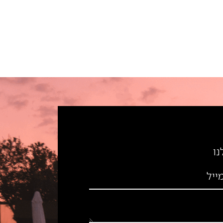
נו
ייל