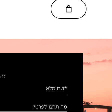
זה 
*שם מלא
מה תרצו לפרט?