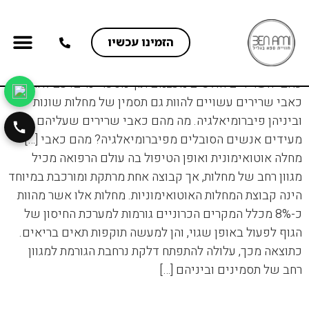
טיפול בכאבי שרירים כאבי שרירים הינם תופעה שכיחה
הזמינו עכשיו
יחסית, והם יכולים להופיע כתוצאה ממגוון גורמים, החל
מפעילות גופנית מאומצת ועד למתח נפשי. במקרים רבים,
מועדון חברים VIP
כאבי השרירים חולפים מעצמם תוך מספר ימים. עם זאת,
כאבי שרירים עשויים להוות גם תסמין של מחלות שונות
וביניהן פיברומיאלגיה. מה מהם כאבי שרירים שעליהם
מעידים אנשים הסובלים מפיברומיאלגיה? מהם כאבי […]
מחלה אוטואימונית ואופן הטיפול בה עולם הרפואה מכיל
מגוון רחב של מחלות, אך קבוצה אחת מרתקת ומורכבת במיוחד
הינה קבוצת המחלות האוטואימוניות. מחלות אלו אשר מהוות
כ-8% מכלל המקרים הכרוניים גורמות למערכת החיסון של
הגוף לפעול באופן שגוי, והן למעשה תוקפות תאים בריאים.
כתוצאה מכך, עלולה להתפתח דלקת נרחבת הגורמת למגוון
רחב של תסמינים וביניהם […]