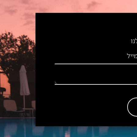
נו
ייל