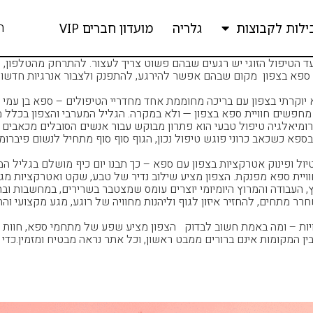
ה
ילות לקבוצות
גלריה
מועדון חברים VIP
ד הטיפול הזוגי יש רגעים שבהם פשוט צריך לעצור. להתרחק מהטלפון,
ספא בצפון מקום שבהם אפשר להירגע, להתפנק ולצבור אנרגיות חדשות.
קרתי בצפון עם בריכה מחוממת אחד מחדריי הטיפולים – ספא בן עמי ספא
מחפשים חוויית ספא בצפון — ולא במקרה. הגליל המערבי והצפון בכלל מצ
מיאלגיה טיפול טבעי הוא פתרון מבוקש עבור אנשים הסובלים מכאבים כרו
 בספא כשכאב כרוני פוגש טיפול נכון, הגוף סוף סוף מתחיל לנשום פיברו
 ופינוק אטרקציות בצפון עם ספא – כך תבנו יום כיף מושלם בגליל המ
ויית ספא מפנקת. הצפון מציע שילוב נדיר של טבע, שקט ואטרקציות מגוו
העבודה והמרוץ היומיומי יוצרים עומס שמצטבר בשרירים, במחשבות וב
תחים, להחזיר איזון לגוף וליהנות מחוויה של רוגע, מגע מקצועי והתח
ויות – ומה באמת חשוב לבדוק הצפון מציע שפע של מתחמי ספא, חוות א
המקומות אינם ברורים ממבט ראשון, וכל אתר נראה מבטיח ומזמין.כדי ל