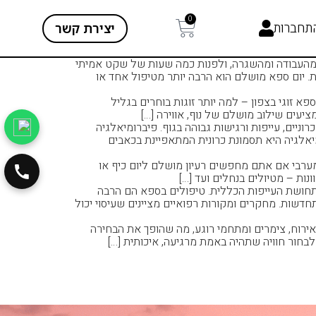
0
תחברות
יצירת קשר
 מהעבודה ומהשגרה, ולפנות כמה שעות של שקט אמיתי
 יום ספא מושלם הוא הרבה יותר מטיפול אחד או
 זוגי בצפון – למה יותר זוגות בוחרים בגליל
יעים שילוב מושלם של נוף, אווירה […]
ניים, עייפות ורגישות גבוהה בגוף. פיברומיאלגיה
מיאלגיה היא תסמונת כרונית המתאפיינת בכאבים
ערבי אם אתם מחפשים רעיון מושלם ליום כיף או
נות – מטיולים בנחלים ועד […]
תחושת העייפות הכללית. טיפולים בספא הם הרבה
דשות. מחקרים ומקורות רפואיים מציינים שעיסוי יכול
ירוח, צימרים ומתחמי רוגע, מה שהופך את הבחירה
בחור חוויה שתהיה באמת מרגיעה, איכותית […]