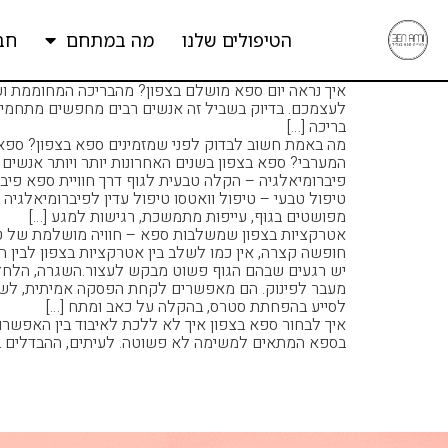
הטיפולים שלנו
מה במתחם
חב
איך נראה יום ספא מושלם בצפון? מהבריכה המחוממת וע
לעצמכם. בדיוק בשביל זה אנשים רבים מחפשים מתחמי 
בריכה […]
מה באמת חשוב לבדוק לפני שמזמינים ספא בצפון? ספא יו
המערבי? ספא בצפון בשנים האחרונות יותר ויותר אנשים 
פיברומיאלגיה – הקלה טבעית לגוף דרך חוויית ספא פיברו
טיפול טבעי – טיפול וואטסו טיפול עדין לפיברומיאלגיה
מפושטים בגוף, עייפות מתמשכת, רגישות למגע […]
אטרקציות בצפון שמשלבות ספא – חוויה מושלמת של טיול
חופשה קצרה, אין כמו לשלב בין אטרקציות בצפון לבין חו
יש רגעים שבהם הגוף פשוט מבקש לעצור.השגרה, הלחץ, 
מעבר לפינוק. הם מאפשרים לקחת הפסקה אמיתית, לשחרר מ
לסייע בהפחתת סטרס, בהקלה על כאב ומתח […]
איך לבחור ספא בצפון איך לא ללכת לאיבוד בין האפשר
בספא המתאים למשימה לא פשוטה. לעיתים, ההבדלים בין 