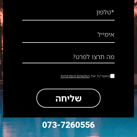
*טלפון
אימייל
מה תרצו לפרט?
מאשר/ת את
התנאים והפרטיות
שליחה
073-7260556