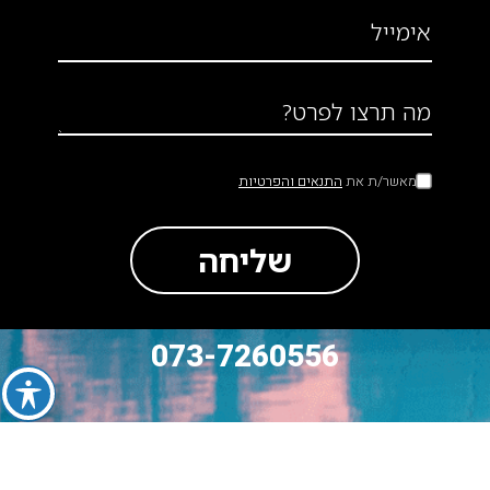
אימייל
מה תרצו לפרט?
מאשר/ת את
התנאים והפרטיות
שליחה
073-7260556
סה״כ לתשלום
₪
0