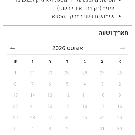
הטיפול מתבצע על ידי מטפל ולא ניתן לבצעו בו
זמנית (רק אחד אחרי השני).
שימוש חופשי במתקני הספא
תאריך ושעה
אוגוסט
2026
א
ב
ג
ד
ה
ו
ש
1
31
30
29
28
27
26
8
7
6
5
4
3
2
15
14
13
12
11
10
9
22
21
20
19
18
17
16
29
28
27
26
25
24
23
5
4
3
2
1
31
30