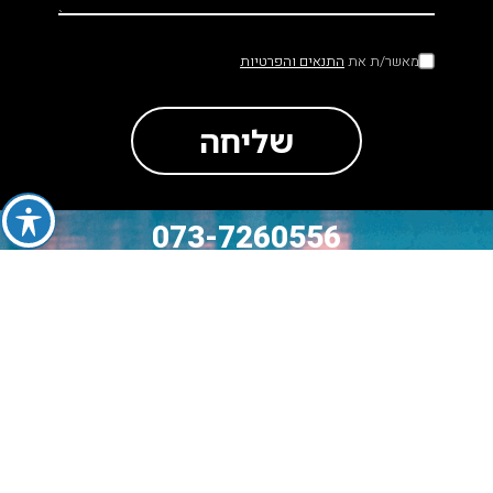
מאשר/ת את
התנאים והפרטיות
שליחה
073-7260556
סה״כ לתשלום
₪
0
מעבר לתשלום
לעגלה