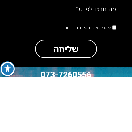
מה תרצו לפרט?
מאשר/ת את
התנאים והפרטיות
שליחה
073-7260556
סה״כ לתשלום
₪
0
מעבר לתשלום
לעגלה