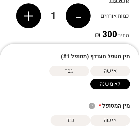
קרא עוד
להוספת ארוחת בוקר, יש ללחוץ על הקישור:
+
-
ארוחת בוקר ליחיד (תוספת לכל חבילה
)
1
כמות אורחים
300
₪
מחיר:
מין מטפל מעודף (מטופל #
1
)
אישה
גבר
לא משנה
מין המטופל
*
?
אישה
גבר