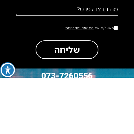
מה תרצו לפרט?
מאשר/ת את
התנאים והפרטיות
שליחה
073-7260556
סה״כ לתשלום
₪
0
מעבר לתשלום
לעגלה