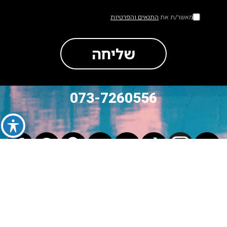
מאשר/ת את
התנאים והפרטיות
שליחה
073-7260556
סה״כ לתשלום
₪
0
מעבר לתשלום
לעגלה