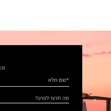
זה 
*שם מלא
מה תרצו לפרט?