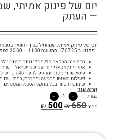
יום של פינוק אמיתי, ש
— העתק
יום של פינוק אמיתי, שמתחיל בגוף ונשאר בנשמה
ניפג
מדיטציה מרפאה בליווי כלי נגינה מרטיטי לב
אימון יוגלאטיס ייחודי עם שני ישראל – שילו
עיסוי שוודי מפנק ומרגיע למשך 45 דק, יש לבחור את שעת הטיפול
פעילות וואטסו מרגיעה ומחברת, במים עם מטפלים מוסמ
שימוש חופשי בכל מתקני הספא המפנקים.
קרא עוד
טרקלין עם שתייה חמה ונשנושים.
ארוחה עשירה, בריאה ומזינה (בין 12:00 – 14:00)
כמות
1
+
-
אווירה רגועה, טבע ירוק ונשים טובות מסביב
500
650
₪
₪
המחיר לאדם בודד!
מחיר:
מספר המקומות מוגבל – כדאי לשריין מקום מראש!