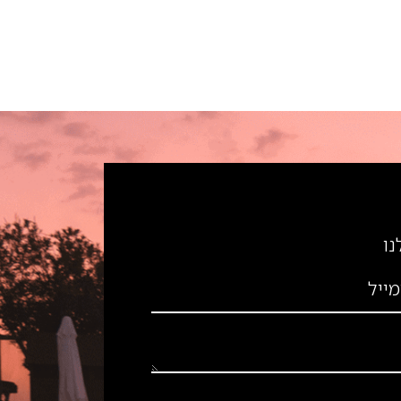
נו
מייל