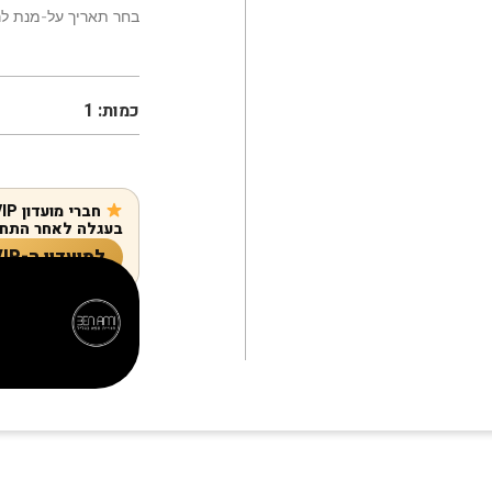
בחר תאריך על-מנת לר
כמות:
1
בעגלה לאחר התחב
למועדון ה-VIP