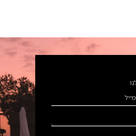
נו
מייל