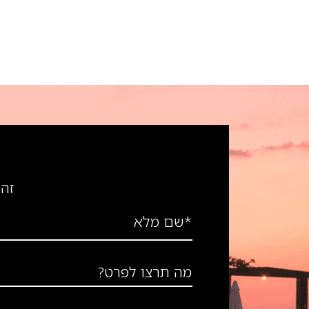
זה 
*שם מלא
מה תרצו לפרט?