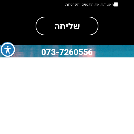
מאשר/ת את
התנאים והפרטיות
שליחה
073-7260556
סה״כ לתשלום
₪
0
מעבר לתשלום
לעגלה
אודות
מידע נוסף
עמודים נוספים