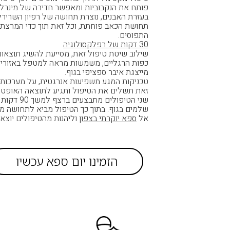
פותח את הנקבוביות ומאפשר חדירה של מינרלים 
בעזרת האבנים, נוצרת תחושה של רפיון השריר
תחושת הכאב פוחתת, וכל זאת תוך כדי המרצת 
התפוסים.
30 דקות של רפלקסולוגיה
שילוב שיטת טיפול זאת, מסייעת להשיג תוצאות 
כפות הרגליים, משמשות מראה למטפל באזורים 
מייצגת איבר ספציפי בגוף.
טכניקות המגע משפיעות אנרגטית, על מערכות ה
זאת תשלים את הטיפול ותגיע לתוצאה האופטימ
שני הטיפול
שלמים בגוף. בתוך כך הטיפול מביא לתחושה מ
אל
ספא יוקרתי בצפון
וליהנות מהטיפולים יוצאי 
הזמינו יום ספא עכשיו