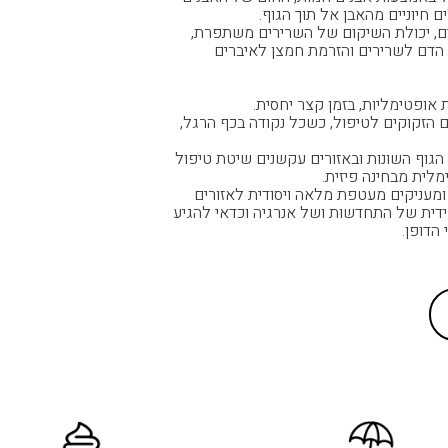
חיוניים מהאבן אל תוך הגוף.
ים, יכולת השיקום של השרירים משתפרת,
הדם לשרירים והזרמת חמצן לאיברים
אופטימליות, בזמן קצר יחסית.
הזקוקים לטיפול, כשכל נקודה בכף הרגל,
גוף השונות ובאזורים עקשנים שיטת טיפול
לית מבחינה פיזית.
ים מתבצעים ברצף למשך 90 דקות ומעניקים מעטפת מלאה ויסודית לאזורים
ידית של התחדשות ושל אנרגיה וכדאי להגיע
הדופן.