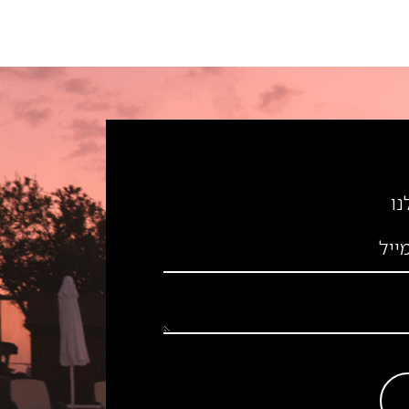
נו
ייל