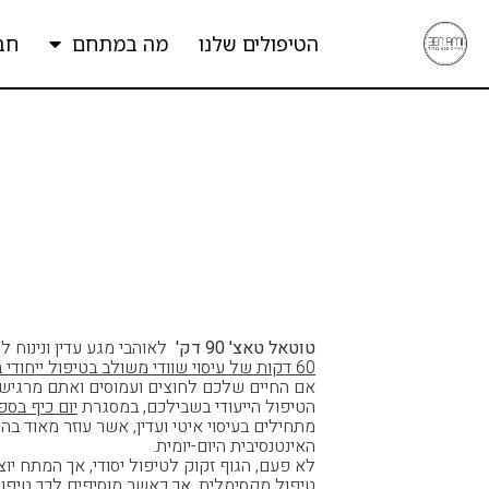
הטיפולים שלנו
מה במתחם
חב
טוטאל טאצ' 90 דק'
לאוהבי מגע עדין ונינוח 
60 דקות של עיסוי שוודי משולב בטיפול ייחודי באמצעות אבנים חמות
אם החיים שלכם לחוצים ועמוסים ואתם מרגישי
הטיפול הייעודי בשבילכם, במסגרת
יום כיף בספ
מתחילים בעיסוי איטי ועדין, אשר עוזר מאוד
האינטנסיבית היום-יומית.
לא פעם, הגוף זקוק לטיפול יסודי, אך המתח י
טיפול מקסימלית. אך כאשר מוסיפים לכך טיפו